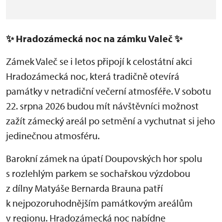
✨
Hradozámecká noc na zámku Valeč
✨
Zámek Valeč se i letos připojí k celostátní akci
Hradozámecká noc, která tradičně otevírá
památky v netradiční večerní atmosféře. V sobotu
22. srpna 2026 budou mít návštěvníci možnost
zažít zámecký areál po setmění a vychutnat si jeho
jedinečnou atmosféru.
Barokní zámek na úpatí Doupovských hor spolu
s rozlehlým parkem se sochařskou výzdobou
z dílny Matyáše Bernarda Brauna patří
k nejpozoruhodnějším památkovým areálům
v regionu. Hradozámecká noc nabídne