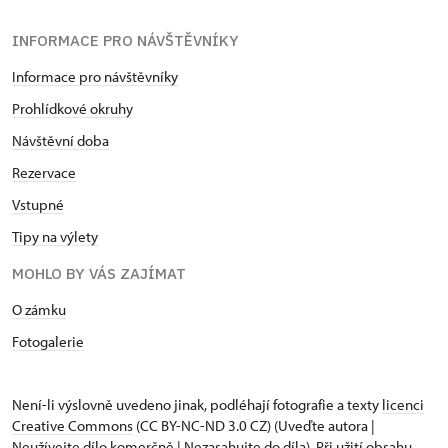
INFORMACE PRO NÁVŠTĚVNÍKY
Informace pro návštěvníky
Prohlídkové okruhy
Návštěvní doba
Rezervace
Vstupné
Tipy na výlety
MOHLO BY VÁS ZAJÍMAT
O zámku
Fotogalerie
Není-li výslovně uvedeno jinak, podléhají fotografie a texty
licenci
Creative Commons
(CC BY-NC-ND 3.0 CZ) (Uveďte autora |
Neužívejte dílo komerčně | Nezasahujte do díla). Při užití obsahu