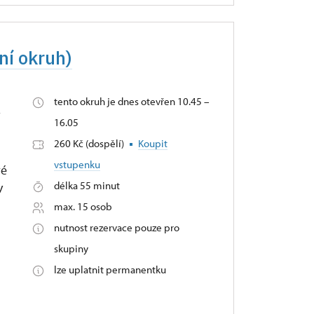
ní okruh)
tento okruh je dnes otevřen 10.45 –
í
16.05
260 Kč (dospělí)
Koupit
vstupenku
vé
délka 55 minut
y
max. 15 osob
nutnost rezervace pouze pro
skupiny
lze uplatnit permanentku