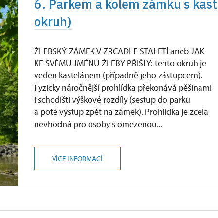
6. Parkem a kolem zámku s kast
okruh)
ŽLEBSKÝ ZÁMEK V ZRCADLE STALETÍ aneb JAK
KE SVÉMU JMÉNU ŽLEBY PŘIŠLY: tento okruh je
veden kastelánem (případně jeho zástupcem).
Fyzicky náročnější prohlídka překonává pěšinami
i schodišti výškové rozdíly (sestup do parku
a poté výstup zpět na zámek). Prohlídka je zcela
nevhodná pro osoby s omezenou...
VÍCE INFORMACÍ