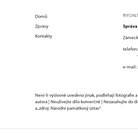
RYCHL
Domů
Zprávy
Správa
Kontakty
Zámecká
telefon
+420
e-mail:
Není-li výslovně uvedeno jinak, podléhají fotografie a
autora | Neužívejte dílo komerčně | Nezasahujte do dí
a „zdroj: Národní památkový ústav“