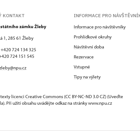
Ý KONTAKT
INFORMACE PRO NÁVŠTĚVNÍ
 státního zámku Žleby
Informace pro návštěvníky
Prohlídkové okruhy
 1, 285 61 Žleby
Návštěvní doba
: +420 724 134 325
 724 151 545
Rezervace
Vstupné
zleby@npu.cz
Tipy na výlety
 texty
licenci Creative Commons
(CC BY-NC-ND 3.0 CZ) (Uveďte
la). Při užití obsahu uvádějte odkaz na stránky www.npu.cz