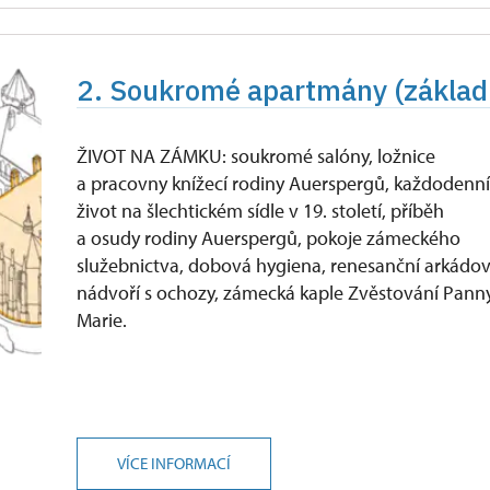
2. Soukromé apartmány (základ
ŽIVOT NA ZÁMKU: soukromé salóny, ložnice
a pracovny knížecí rodiny Auerspergů, každodenn
život na šlechtickém sídle v 19. století, příběh
a osudy rodiny Auerspergů, pokoje zámeckého
služebnictva, dobová hygiena, renesanční arkádo
nádvoří s ochozy, zámecká kaple Zvěstování Pann
Marie.
VÍCE INFORMACÍ