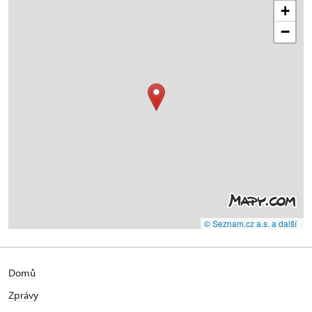
+
−
© Seznam.cz a.s. a další
Domů
Zprávy