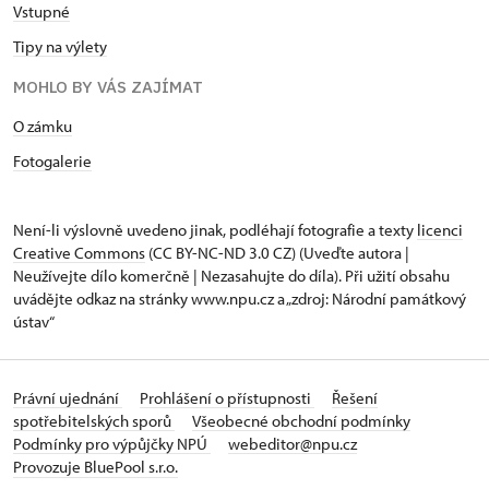
Vstupné
Tipy na výlety
MOHLO BY VÁS ZAJÍMAT
O zámku
Fotogalerie
Není-li výslovně uvedeno jinak, podléhají fotografie a texty
licenci
Creative Commons
(CC BY-NC-ND 3.0 CZ) (Uveďte autora |
Neužívejte dílo komerčně | Nezasahujte do díla). Při užití obsahu
uvádějte odkaz na stránky www.npu.cz a „zdroj: Národní památkový
ústav“
Právní ujednání
Prohlášení o přístupnosti
Řešení
spotřebitelských sporů
Všeobecné obchodní podmínky
Podmínky pro výpůjčky NPÚ
webeditor@npu.cz
Provozuje BluePool s.r.o.