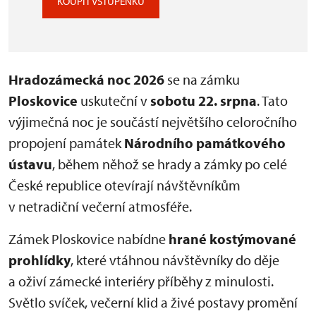
KOUPIT VSTUPENKU
Hradozámecká noc 2026
se na zámku
Ploskovice
uskuteční v
sobotu 22. srpna
. Tato
výjimečná noc je součástí největšího celoročního
propojení památek
Národního památkového
ústavu
, během něhož se hrady a zámky po celé
České republice otevírají návštěvníkům
v netradiční večerní atmosféře.
Zámek Ploskovice nabídne
hrané kostýmované
prohlídky
, které vtáhnou návštěvníky do děje
a oživí zámecké interiéry příběhy z minulosti.
Světlo svíček, večerní klid a živé postavy promění