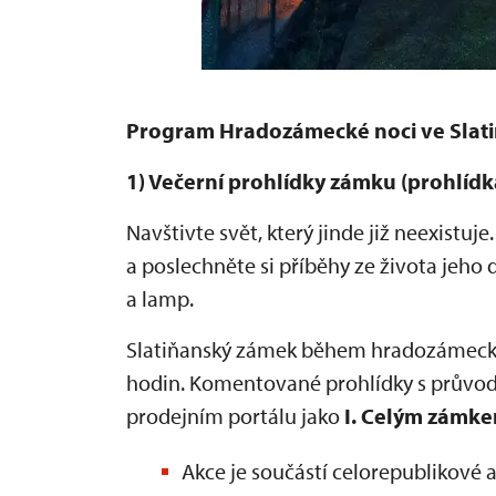
Program Hradozámecké noci ve Slat
1) Večerní prohlídky zámku (prohlíd
Navštivte svět, který jinde již neexist
a poslechněte si příběhy ze života jeho 
a lamp.
Slatiňanský zámek během hradozámecké 
hodin. Komentované prohlídky s průvod
prodejním portálu jako
I. Celým zámke
Akce je součástí celorepublikové