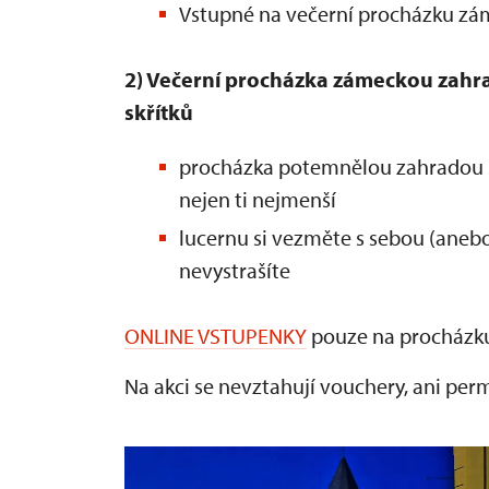
Vstupné na večerní procházku zám
2) Večerní procházka zámeckou zahr
skřítků
procházka potemnělou zahradou 
nejen ti nejmenší
lucernu si vezměte s sebou (anebo 
nevystrašíte
ONLINE VSTUPENKY
pouze na procházku
Na akci se nevztahují vouchery, ani per