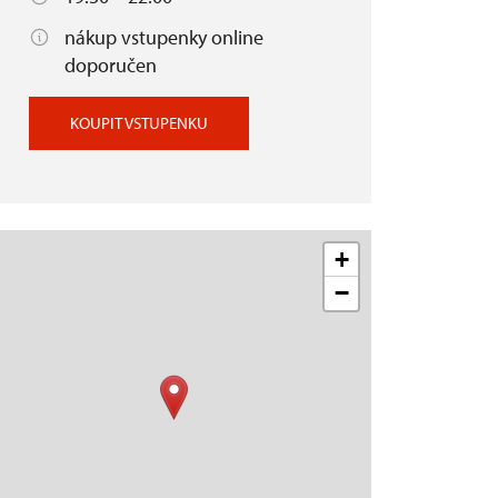
nákup vstupenky online
doporučen
KOUPIT VSTUPENKU
+
−