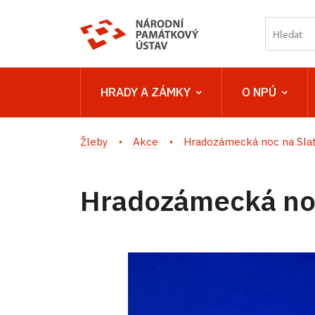
HRADY A ZÁMKY
O NPÚ
Žleby
Akce
Hradozámecká noc na Sla
Hradozámecká noc