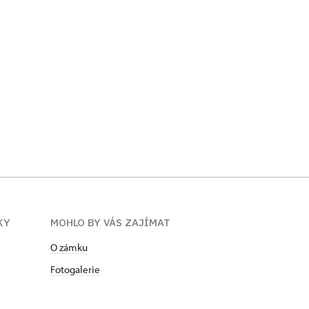
Tajemný s
autor: Vl
KY
MOHLO BY VÁS ZAJÍMAT
O zámku
Fotogalerie