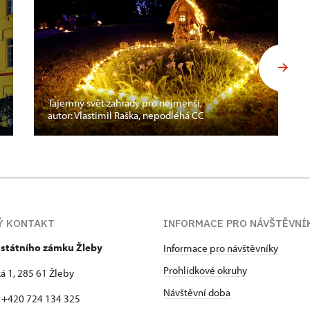
Tajemný svět zahrady pro nejmenší,
autor: Vlastimil Raška, nepodléhá CC
Ý KONTAKT
INFORMACE PRO NÁVŠTĚVNÍ
 státního zámku Žleby
Informace pro návštěvníky
Prohlídkové okruhy
 1, 285 61 Žleby
Návštěvní doba
: +420 724 134 325