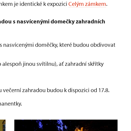
kem je identické k expozici
Celým zámkem
.
adou s nasvícenými domečky zahradních
s nasvícenými doměčky, které budou obdivovat
alespoň jinou svítilnu), ať zahradní skřítky
 večerní zahradou budou k dispozici od 17.8.
manentky.