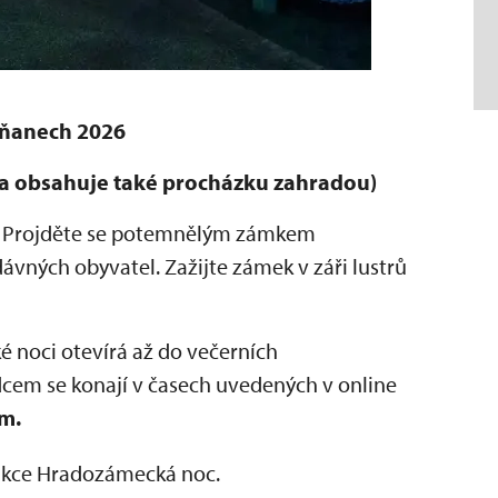
iňanech 2026
ka obsahuje také procházku zahradou)
uje. Projděte se potemnělým zámkem
dávných obyvatel. Zažijte zámek v záři lustrů
noci otevírá až do večerních
cem se konají v časech uvedených v online
m.
 akce Hradozámecká noc.