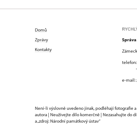
RYCHL
Domů
Zprávy
Správa
Kontakty
Zámecká
telefon
+420
e-mail:
Není-li výslovně uvedeno jinak, podléhají fotografie a
autora | Neužívejte dílo komerčně | Nezasahujte do dí
a „zdroj: Národní památkový ústav“