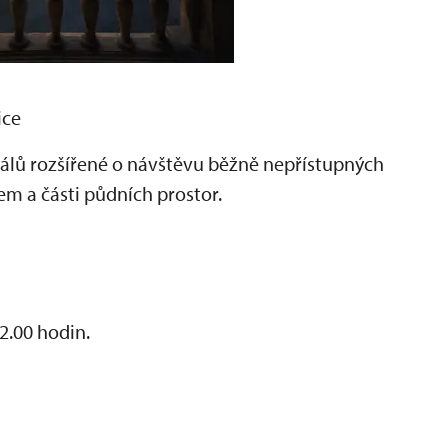
ice
álů rozšířené o návštěvu běžně nepřístupných
em a části půdních prostor.
22.00 hodin.