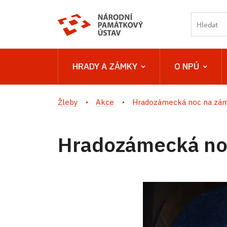
HRADY A ZÁMKY
O NPÚ
Žleby
Akce
Hradozámecká noc na zám
Hradozámecká no