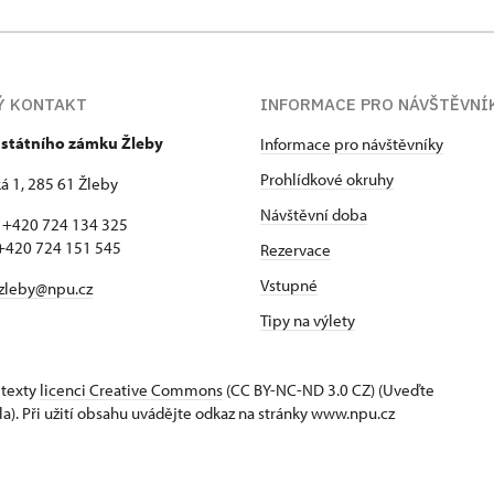
Ý KONTAKT
INFORMACE PRO NÁVŠTĚVNÍ
 státního zámku Žleby
Informace pro návštěvníky
Prohlídkové okruhy
 1, 285 61 Žleby
Návštěvní doba
: +420 724 134 325
 724 151 545
Rezervace
Vstupné
zleby@npu.cz
Tipy na výlety
 texty
licenci Creative Commons
(CC BY-NC-ND 3.0 CZ) (Uveďte
la). Při užití obsahu uvádějte odkaz na stránky www.npu.cz