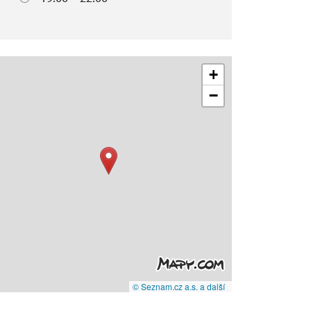
+
−
© Seznam.cz a.s. a další