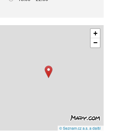
+
−
© Seznam.cz a.s. a další