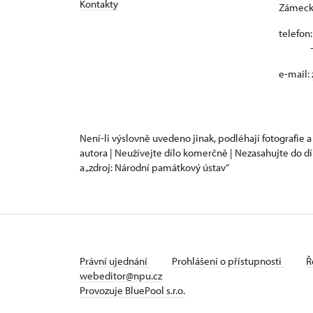
Kontakty
Zámecká
telefon
+420
e-mail:
Není-li výslovně uvedeno jinak, podléhají fotografie a
autora | Neužívejte dílo komerčně | Nezasahujte do dí
a „zdroj: Národní památkový ústav“
Právní ujednání
Prohlášení o přístupnosti
Ř
webeditor@npu.cz
Provozuje BluePool s.r.o.