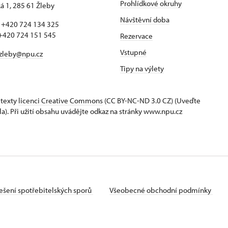
Prohlídkové okruhy
 1, 285 61 Žleby
Návštěvní doba
: +420 724 134 325
 724 151 545
Rezervace
Vstupné
zleby@npu.cz
Tipy na výlety
 texty
licenci Creative Commons
(CC BY-NC-ND 3.0 CZ) (Uveďte
la). Při užití obsahu uvádějte odkaz na stránky www.npu.cz
ešení spotřebitelských sporů
Všeobecné obchodní podmínky