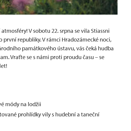
í atmosféry! V sobotu 22. srpna se vila Stiassni
o první republiky. V rámci Hradozámecké noci,
Národního památkového ústavu, vás čeká hudba
am. Vraťte se s námi proti proudu času – se
et!
vé módy na lodžii
tované prohlídky vily s hudební a taneční