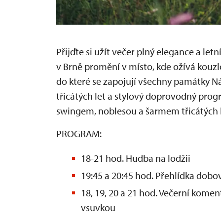
Přijďte si užít večer plný elegance a letn
v Brně promění v místo, kde ožívá kouzl
do které se zapojují všechny památky 
třicátých let a stylový doprovodný progr
swingem, noblesou a šarmem třicátých l
PROGRAM:
18-21 hod. Hudba na lodžii
19:45 a 20:45 hod. Přehlídka dobo
18, 19, 20 a 21 hod. Večerní komen
vsuvkou