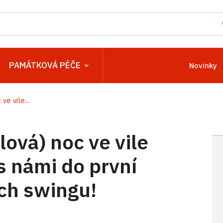
PAMÁTKOVÁ PÉČE
Novinky
e vile...
ová) noc ve vile
s námi do první
ch swingu!