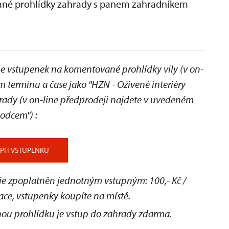
vané prohlídky zahrady s panem zahradníkem
 vstupenek na komentované prohlídky vily (v on-
 termínu a čase jako "HZN - Oživené interiéry
hrady
(v on-line předprodeji najdete v uvedeném
ůvodcem")
:
PIT VSTUPENKU
 je zpoplatněn jednotným vstupným: 100,- Kč /
ace, vstupenky koupíte na místě.
ou prohlídku je vstup do zahrady zdarma.