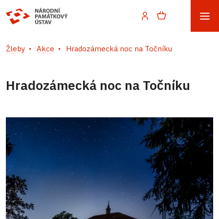
Žleby
Akce
Hradozámecká noc na Točníku
Hradozámecká noc na Točníku