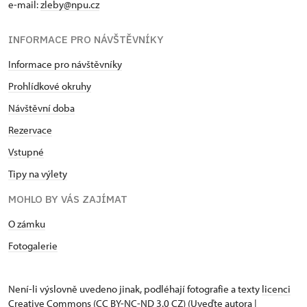
e-mail:
zleby@npu.cz
INFORMACE PRO NÁVŠTĚVNÍKY
Informace pro návštěvníky
Prohlídkové okruhy
Návštěvní doba
Rezervace
Vstupné
Tipy na výlety
MOHLO BY VÁS ZAJÍMAT
O zámku
Fotogalerie
Není-li výslovně uvedeno jinak, podléhají fotografie a texty
licenci
Creative Commons
(CC BY-NC-ND 3.0 CZ) (Uveďte autora |