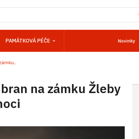
PAMÁTKOVÁ PÉČE
Novinky
zámku...
 bran na zámku Žleby
noci