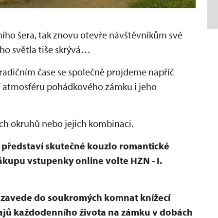
ního šera, tak znovu otevře návštěvníkům své
ího světla tiše skrývá…
radičním čase se společně projdeme napříč
í atmosféru pohádkového zámku i jeho
ch okruhů nebo jejich kombinaci.
 představí skutečné kouzlo romantické
nákupu vstupenky online volte HZN - I.
t zavede do soukromých komnat knížecí
tajů každodenního života na zámku v dobách