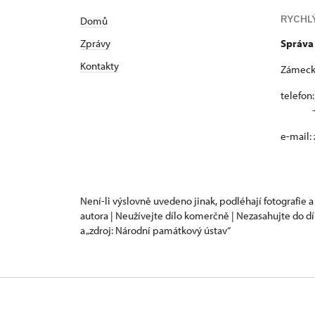
RYCHL
Domů
Zprávy
Správa
Kontakty
Zámecká
telefon
+420
e-mail:
Není-li výslovně uvedeno jinak, podléhají fotografie a
autora | Neužívejte dílo komerčně | Nezasahujte do dí
a „zdroj: Národní památkový ústav“