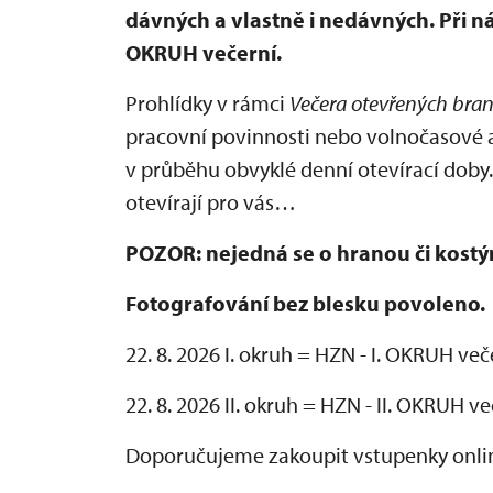
dávných a vlastně i nedávných. Při n
OKRUH večerní.
Prohlídky v rámci
Večera otevřených bra
pracovní povinnosti nebo volnočasové a
v průběhu obvyklé denní otevírací doby.
otevírají pro vás…
POZOR: nejedná se o hranou či kost
Fotografování bez blesku povoleno.
22. 8. 2026 I. okruh = HZN - I. OKRUH več
22. 8. 2026 II. okruh = HZN - II. OKRUH v
Doporučujeme zakoupit vstupenky onl