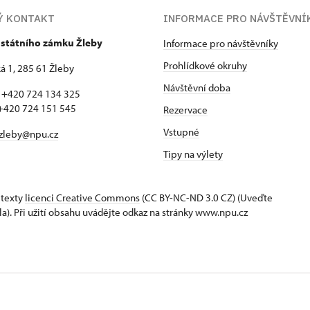
Ý KONTAKT
INFORMACE PRO NÁVŠTĚVNÍ
 státního zámku Žleby
Informace pro návštěvníky
Prohlídkové okruhy
 1, 285 61 Žleby
Návštěvní doba
: +420 724 134 325
 724 151 545
Rezervace
Vstupné
zleby@npu.cz
Tipy na výlety
 texty
licenci Creative Commons
(CC BY-NC-ND 3.0 CZ) (Uveďte
la). Při užití obsahu uvádějte odkaz na stránky www.npu.cz