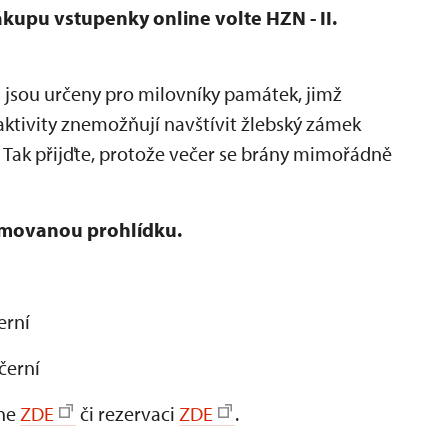
ákupu vstupenky online volte HZN - II.
n
jsou určeny pro milovníky památek, jimž
ktivity znemožňují navštívit žlebský zámek
 Tak přijďte, protože večer se brány mimořádně
ýmovanou prohlídku.
erní
ečerní
ine
ZDE
či rezervaci
ZDE
.