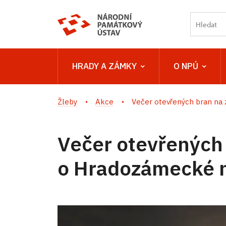
HRADY A ZÁMKY
O NPÚ
Žleby
Akce
Večer otevřených bran na 
Večer otevřených
o Hradozámecké 