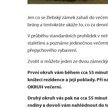
Jen co se žlebský zámek zahalí do večer
brány a tentokráte ukáže to, co za denn
V průběhu standardních prohlídek v net
staletími a poznáme jedinečnou večern
přepychového vybavení.
Zvolit si můžete jeden ze dvou zámecký
První okruh vám během cca 55 minut
knížecí rezidence a její poklady. Při 
OKRUH večerní.
Druhý okruh vás pak na cca 55 minu
rodiny a dovolí vám nahlédnout do 