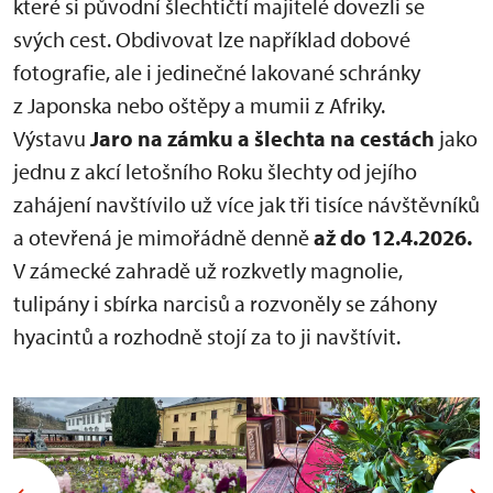
které si původní šlechtičtí majitelé dovezli se
svých cest. Obdivovat lze například dobové
fotografie, ale i jedinečné lakované schránky
z Japonska nebo oštěpy a mumii z Afriky.
Výstavu
Jaro na zámku a šlechta na cestách
jako
jednu z akcí letošního Roku šlechty od jejího
zahájení navštívilo už více jak tři tisíce návštěvníků
a otevřená je mimořádně denně
až do
12.4.2026.
V zámecké zahradě už rozkvetly magnolie,
tulipány i sbírka narcisů a rozvoněly se záhony
hyacintů a rozhodně stojí za to ji navštívit.