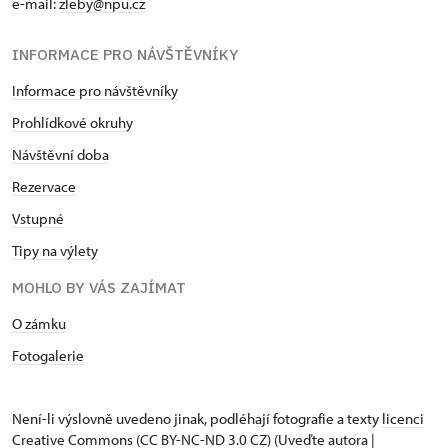
e-mail:
zleby@npu.cz
INFORMACE PRO NÁVŠTĚVNÍKY
Informace pro návštěvníky
Prohlídkové okruhy
Návštěvní doba
Rezervace
Vstupné
Tipy na výlety
MOHLO BY VÁS ZAJÍMAT
O zámku
Fotogalerie
Není-li výslovně uvedeno jinak, podléhají fotografie a texty
licenci
Creative Commons
(CC BY-NC-ND 3.0 CZ) (Uveďte autora |