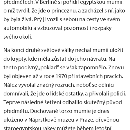
předmětech. V Berlíně si pořídil egyptskou mumii,
o níž tvrdil, že jde o princeznu, a zacházel s ní, jako
by byla živá. Prý ji vozil s sebou na cesty ve svém
automobilu a vzbuzoval pozornost i rozpaky
svého okolí.
Na konci druhé světové války nechal mumii uložit
do krypty, kde měla zůstat do jeho návratu. Na
tento podivný „poklad“ se však zapomnělo. Znovu
byl objeven až v roce 1970 při stavebních pracích.
Nález vyvolal značný rozruch, neboť se dělníci
domnívali, že jde o lidské ostatky, a přivolali policii.
Teprve následné šetření odhalilo skutečný původ
předmětu. Dochované torzo mumie je dnes
uloženo v Náprstkově muzeu v Praze, dřevěnou
staroegyptskou rakev můžete během letošní