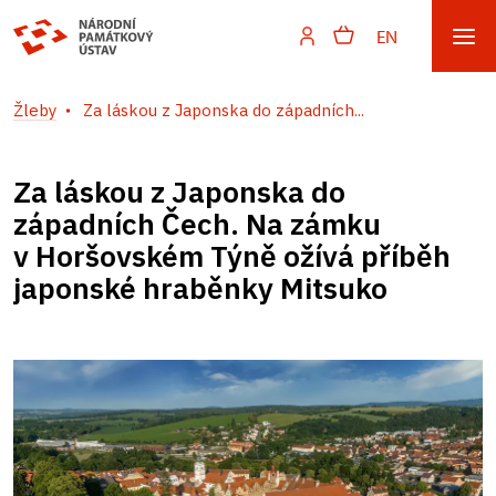
EN
Žleby
Za láskou z Japonska do západních...
Za láskou z Japonska do
západních Čech. Na zámku
v Horšovském Týně ožívá příběh
japonské hraběnky Mitsuko