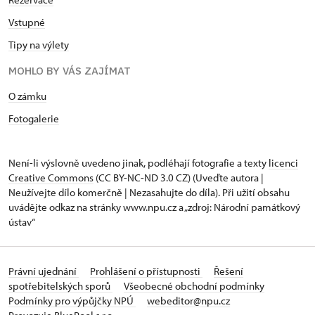
Vstupné
Tipy na výlety
MOHLO BY VÁS ZAJÍMAT
O zámku
Fotogalerie
Není-li výslovně uvedeno jinak, podléhají fotografie a texty
licenci
Creative Commons
(CC BY-NC-ND 3.0 CZ) (Uveďte autora |
Neužívejte dílo komerčně | Nezasahujte do díla). Při užití obsahu
uvádějte odkaz na stránky www.npu.cz a „zdroj: Národní památkový
ústav“
Právní ujednání
Prohlášení o přístupnosti
Řešení
spotřebitelských sporů
Všeobecné obchodní podmínky
Podmínky pro výpůjčky NPÚ
webeditor@npu.cz