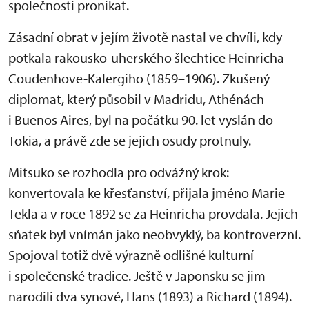
společnosti pronikat.
Zásadní obrat v jejím životě nastal ve chvíli, kdy
potkala rakousko-uherského šlechtice Heinricha
Coudenhove-Kalergiho (1859–1906). Zkušený
diplomat, který působil v Madridu, Athénách
i Buenos Aires, byl na počátku 90. let vyslán do
Tokia, a právě zde se jejich osudy protnuly.
Mitsuko se rozhodla pro odvážný krok:
konvertovala ke křesťanství, přijala jméno Marie
Tekla a v roce 1892 se za Heinricha provdala. Jejich
sňatek byl vnímán jako neobvyklý, ba kontroverzní.
Spojoval totiž dvě výrazně odlišné kulturní
i společenské tradice. Ještě v Japonsku se jim
narodili dva synové, Hans (1893) a Richard (1894).