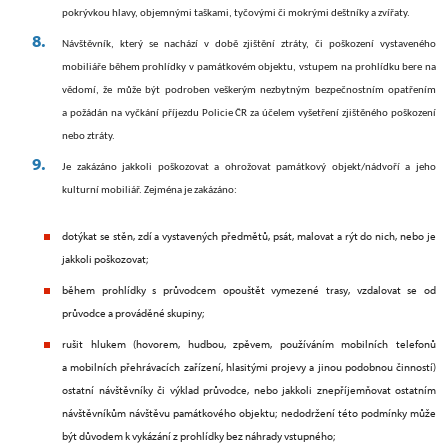
pokrývkou hlavy, objemnými taškami, tyčovými či mokrými deštníky a zvířaty.
Návštěvník, který se nachází v době zjištění ztráty, či poškození vystaveného
mobiliáře během prohlídky v památkovém objektu, vstupem na prohlídku bere na
vědomí, že může být podroben veškerým nezbytným bezpečnostním opatřením
a požádán na vyčkání příjezdu Policie ČR za účelem vyšetření zjištěného poškození
nebo ztráty.
Je zakázáno jakkoli poškozovat a ohrožovat památkový objekt/nádvoří a jeho
kulturní mobiliář. Zejména je zakázáno:
dotýkat se stěn, zdí a vystavených předmětů, psát, malovat a rýt do nich, nebo je
jakkoli poškozovat;
během prohlídky s průvodcem opouštět vymezené trasy, vzdalovat se od
průvodce a prováděné skupiny;
rušit hlukem (hovorem, hudbou, zpěvem, používáním mobilních telefonů
a mobilních přehrávacích zařízení, hlasitými projevy a jinou podobnou činností)
ostatní návštěvníky či výklad průvodce, nebo jakkoli znepříjemňovat ostatním
návštěvníkům návštěvu památkového objektu; nedodržení této podmínky může
být důvodem k vykázání z prohlídky bez náhrady vstupného;