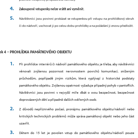
Zakoupené vstupenky nelze vrátit ani vyměnit.
Návštěvníci jsou povinni prokázat se vstupenkou při vstupu na prohlídkový okruh
či do nádvoří, uschovat ji po celou dobu prohlídky a na požádání ji znovu předložit.
nek 4 – PROHLÍDKA PAMÁTKOVÉHO OBJEKTU
Při prohlídce interiérů či nádvoří památkového objektu je třeba, aby návštěvníci
věnovali zvýšenou pozornost nerovnostem povrchů komunikací, sníženým
průchodům, popřípadě jiným rizikům, která vyplývají z historické podstaty
památkového objektu. Zvýšenou opatrnost vyžaduje případný pohyb v pantoflích.
Návštěvníci jsou povinni v nejvyšší míře dbát o svou bezpečnost, bezpečnost
doprovázených dětí a případně dalších svěřených osob.
Z
důvodů nepříznivého počasí, pronájmu památkového objektu/nádvoří nebo
kritických technických problémů může správa památkový objekt nebo jeho část
uzavřít.
Dětem do 15 let je povolen vstup do památkového objektu/nádvoří pouze