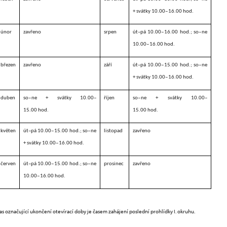
+ svátky 10.00‒16.00 hod.
únor
zavřeno
srpen
út–pá 10.00‒16.00 hod.; so‒ne
10.00‒16.00 hod.
březen
zavřeno
září
út–pá 10.00‒15.00 hod.; so
‒
ne
+ svátky 10.00‒16.00 hod.
duben
so
‒
ne + svátky 10.00–
říjen
so
‒ne
+ svátky 10.00–
15.00 hod.
15.00 hod.
květen
út–pá 10.00‒15.00 hod.; so
‒ne
listopad
zavřeno
+ svátky 10.00‒16.00 hod.
červen
út–pá 10.00‒15.00 hod.; so‒ne
prosinec
zavřeno
10.00‒16.00 hod.
as označující ukončení otevírací doby je časem zahájení poslední prohlídky I. okruhu.