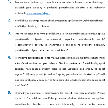
Čas zahájení jednotlivých prohlídek a aktuální informace o prohlídkových
okruzích jsou uvedeny v pokladně památkového objektu a na webových
stránkách:
www.zamek-zleby.cz
.
Prohlídkové okruhy je možno absolvovat pouze s průvodcem. Dolní nádvoří není
součástí prohlídkových okruhů.
Intervaly mezi jednotlivými prohlídkami a jejich maximální kapacitu určuje správa
památkového objektu. Návštěvnická kapacita prohlídkových okruhů
i památkového objektu je stanovena s ohledem na provozní podmínky
památkového objektu a bezpečnost návštěvníků.
Prohlídky s průvodcem se konají ve skupinách o minimálním počtu 5 návštěvníků,
a to včetně osob se vstupem zdarma. Skupina s méně než 5 návštěvníky vyčká
zahájení následující prohlídky, která se pak uskuteční bez ohledu na počet
zájemců. Výjimky povoluje vedoucí správy památkového objektu. V případě
poslední prohlídky v daný den se tato prohlídka uskuteční bez ohledu na počet
návštěvníků.
Hromadným skupinám i jednotlivcům lze zajistit rezervaci prohlídky. Přesné
datum a čas zahájení prohlídky je nutné předem dohodnout se správou
památkového objektu, a to písemně, telefonicky, e-mailem nebo pomocí