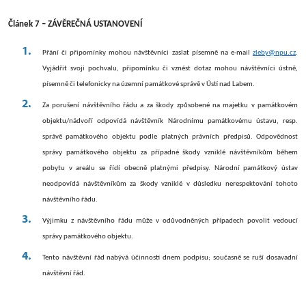
Článek 7 – ZÁVĚREČNÁ USTANOVENÍ
Přání či připomínky mohou návštěvníci zaslat písemně na e-mail
zleby@npu.cz
.
Vyjádřit svoji pochvalu, připomínku či vznést dotaz mohou návštěvníci ústně,
písemně či telefonicky na územní památkové správě v Ústí nad Labem.
Za porušení návštěvního řádu a za škody způsobené na majetku v památkovém
objektu/nádvoří odpovídá návštěvník Národnímu památkovému ústavu, resp.
správě památkového objektu podle platných právních předpisů. Odpovědnost
správy památkového objektu za případné škody vzniklé návštěvníkům během
pobytu v areálu se řídí obecně platnými předpisy. Národní památkový ústav
neodpovídá návštěvníkům za škody vzniklé v důsledku nerespektování tohoto
návštěvního řádu.
Výjimku z návštěvního řádu může v odůvodněných případech povolit vedoucí
správy památkového objektu.
Tento návštěvní řád nabývá účinnosti dnem podpisu; současně se ruší dosavadní
návštěvní řád.