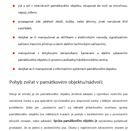
jíst a pít v interiérech
památkového objektu
, vstupovat do nich se zmrzlinou,
nápoji, jídlem;
propagovat zde jakékoli zboží, služby, nebo aktivity, jinak narušovat klid
a pořádek;
dotýkat se či manipulovat se skříňkami s elektrickými rozvody, signalizačním
zařízení, hasicími přístroji a všemi dalšími technickými zařízeními;
manipulovat s dotykovými obrazovkami, kamerami a dalším vybavením
památkového objektu či prostoru pokladny/návštěvnického centra;
dotýkat se či manipulovat s informačním systémem památkového objektu.
Pohyb zvířat v památkovém objektu/nádvoří:
Vstup se zvířaty je do památkového objektu striktně zakázán s
výjimkou vodicího psa
nevidomé osoby a psa speciálně vycvičeného pro doprovod osoby s těžkým zdravotním
postižením (dále jen „asistenční pes“)
na základě předchozího souhlasu správy
památkového objektu (na některých trasách je pohyb s asistenčními psi z provozních
důvodů omezen, nebo zakázán).
Správa památkového objektu je
oprávněna požadovat
prokázání, že se jedná o asistenčního psa. Osoba s nepříznivým zdravotním stavem je