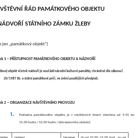
VŠTĚVNÍ ŘÁD PAMÁTKOVÉHO OBJEKTU
NÁDVOŘÍ
STÁTNÍHO
ZÁMKU ŽLEBY
e jen „památkový objekt“)
ek 1 – PŘÍSTUPNOST PAMÁTKOVÉHO OBJEKTU A NÁDVOŘÍ
kový objekt včetně nádvoří je součástí
národní
kulturní památky, chráněné dle zákona č.
20/1987 Sb. o státní památkové péči, ve znění pozdějších předpisů.
nek 2 – ORGANIZACE NÁVŠTĚVNÍHO PROVOZU
Pokladna památkového objektu je v návštěvních dnech otevřena
od
9.45 do
15.00 hodin / 16.00 hodin /
(dle sezonního období).
leden
zavřeno
červenec
út–pá 10.00‒16.00 hod.; so
‒ne