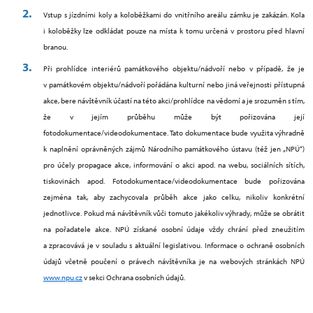
Vstup s jízdními koly a koloběžkami do vnitřního areálu zámku je zakázán. Kola
i koloběžky lze odkládat pouze na místa k tomu určená v prostoru před hlavní
branou.
Při prohlídce interiérů památkového objektu/nádvoří nebo v případě, že je
v památkovém objektu/nádvoří pořádána kulturní nebo jiná veřejnosti přístupná
akce, bere návštěvník účastí na této akci/prohlídce na vědomí a je srozuměn s tím,
že v jejím průběhu
může být pořizována její
fotodokumentace/videodokumentace. Tato dokumentace bude využita výhradně
k naplnění oprávněných zájmů Národního památkového ústavu (též jen „NPÚ“)
pro účely propagace akce, informování o akci apod. na webu, sociálních sítích,
tiskovinách apod. Fotodokumentace/videodokumentace bude pořizována
zejména tak, aby zachycovala průběh akce jako celku, nikoliv konkrétní
jednotlivce. Pokud má návštěvník vůči tomuto jakékoliv výhrady, může se obrátit
na pořadatele akce. NPÚ získané osobní údaje vždy chrání před zneužitím
a zpracovává je v souladu s aktuální legislativou. Informace o ochraně osobních
údajů včetně poučení o právech návštěvníka je na webových stránkách NPÚ
www.npu.cz
v sekci Ochrana osobních údajů.