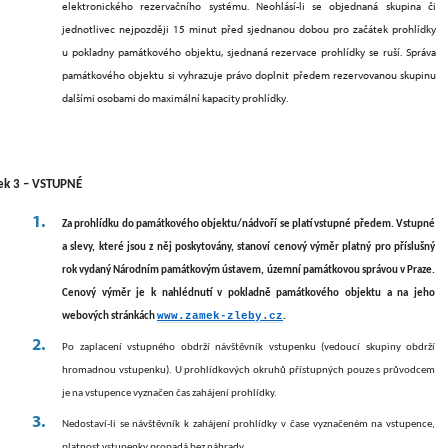
elektronického rezervačního systému
. Neohlásí-li se objednaná skupina či
jednotlivec nejpozději
15
minut před sjednanou dobou pro začátek prohlídky
u pokladny památkového objektu, sjednaná rezervace prohlídky se ruší. Správa
památkového objektu si vyhrazuje právo doplnit předem rezervovanou skupinu
dalšími osobami do maximální kapacity prohlídky.
ek 3 – VSTUPNÉ
Za prohlídku do památkového objektu/nádvoří se platí vstupné předem. Vstupné
a slevy, které jsou z něj poskytovány, stanoví cenový výměr platný pro příslušný
rok vydaný Národním památkovým ústavem,
územní památkovou správou
v Praze.
Cenový výměr je k nahlédnutí v pokladně památkového objektu a na jeho
www.zamek-zleby.cz
webových stránkách
.
Po zaplacení vstupného obdrží návštěvník vstupenku (vedoucí skupiny obdrží
hromadnou vstupenku). U prohlídkových okruhů přístupných pouze s průvodcem
je na vstupence vyznačen čas zahájení prohlídky.
Nedostaví-li se návštěvník k zahájení prohlídky v čase vyznačeném na vstupence,
platnost vstupenky propadá bez náhrady.