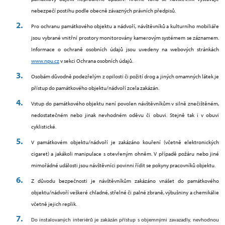
nebezpečí postihu podle obecně závazných právních předpisů.
Pro ochranu památkového objektu
a nádvoří
, návštěvníků a kulturního mobiliáře
jsou vybrané vnitřní prostory monitorovány kamerovým systémem se záznamem.
Informace o ochraně osobních údajů jsou uvedeny na webových stránkách
www.npu.cz
v sekci Ochrana osobních údajů.
Osobám důvodně podezřelým z opilosti či požití drog a jiných omamných látek je
přístup do památkového objektu/nádvoří zcela zakázán.
Vstup do památkového objektu není povolen návštěvníkům v silně znečištěném,
nedostatečném nebo jinak nevhodném oděvu či obuvi. Stejně tak i v obuvi
cyklistické.
V památkovém objektu/nádvoří je zakázáno kouření (včetně elektronických
cigaret) a jakákoli manipulace s otevřeným ohněm. V případě požáru nebo jiné
mimořádné události jsou návštěvníci povinni řídit se pokyny pracovníků objektu.
Z důvodu bezpečnosti je návštěvníkům zakázáno vnášet do památkového
objektu/nádvoří veškeré chladné, střelné či palné zbraně, výbušniny a chemikálie
včetně jejich replik.
Do instalovaných interiérů je zakázán přístup s objemnými zavazadly, nevhodnou