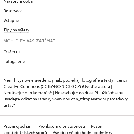
Návštěvní doba
Rezervace
Vstupné
Tipy na výlety
MOHLO BY VÁS ZAJÍMAT
O zámku
Fotogalerie
Není-li výslovně uvedeno jinak, podléhají fotografie a texty
licenci
Creative Commons
(CC BY-NC-ND 3.0 CZ) (Uveďte autora |
Neužívejte dílo komerčně | Nezasahujte do díla). Při užití obsahu
uvádějte odkaz na stránky www.npu.cz a „zdroj: Národní památkový
ústav“
Právní ujednání
Prohlášení o přístupnosti
Řešení
spotřebitelských sporů
Všeobecné obchodní podmínky