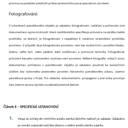
povinna na požádání předložit průkaz asistenčního psa se speciálním výcvikem.
Fotografování:
V interiérech památkového objektu je zakázáno fotografování, natáčení a pořizování jiné
dokumentace vyjma místností, které návštěvníkům specifikuje průvodce na začátku každé
prohlídky, ve kterých je fotografování s respektem k ostatním účastníkům prohlídky
povoleno. V případě, že je fotografování povoleno, není tak možné činit s použitím blesku,
stativu, selfie tyčí, nebo jakékoli další osvětlovací a pomocné techniky. Fotografovat
průvodce bez jeho vysloveného souhlasu není povoleno.
Veškeré fotografie, videa či jinou
dokumentaci pořízenou v památkovém objektu je zakázáno používat ke komerčním
účelům bez výslovného písemného povolení Národního památkového ústavu, územní
památkové správy v Praze. Pro vědecké, dokumentační, propagační a jiné účely povoluje
tato územní správa výjimku na základě písemné žádosti.
Článek 6 – SPECIFICKÁ USTANOVENÍ
Vstup se zvířaty do vnitřního areálu zámku/dolního nádvoří je zakázán. Zakázáno
je rovněž uvazování psů bez dozoru v celém areálu zámku a parku.