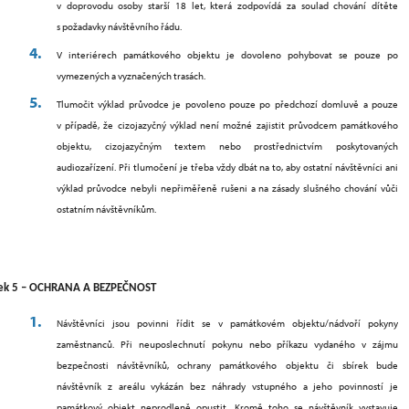
v doprovodu osoby starší 18 let, která zodpovídá za soulad chování dítěte
s požadavky návštěvního řádu.
V interiérech památkového objektu je dovoleno pohybovat se pouze po
vymezených a vyznačených trasách.
Tlumočit výklad průvodce je povoleno pouze po předchozí domluvě a pouze
v případě, že cizojazyčný výklad není možné zajistit průvodcem památkového
objektu, cizojazyčným textem nebo prostřednictvím poskytovaných
audiozařízení. Při tlumočení je třeba vždy dbát na to, aby ostatní návštěvníci ani
výklad průvodce nebyli nepřiměřeně rušeni a na zásady slušného chování vůči
ostatním návštěvníkům.
ek 5 – OCHRANA A BEZPEČNOST
Návštěvníci jsou povinni řídit se v památkovém objektu/nádvoří pokyny
zaměstnanců. Při neuposlechnutí pokynu nebo příkazu vydaného v zájmu
bezpečnosti návštěvníků, ochrany památkového objektu či sbírek bude
návštěvník z areálu vykázán bez náhrady vstupného a jeho povinností je
památkový objekt neprodleně opustit. Kromě toho se návštěvník vystavuje