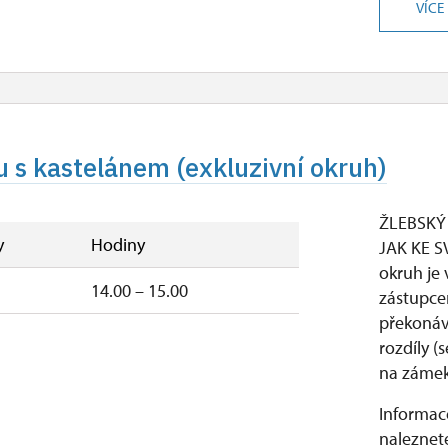
VÍCE
 s kastelánem (exkluzivní okruh)
ŽLEBSKÝ
y
Hodiny
JAK KE S
okruh je
14.00 – 15.00
zástupcem
překonáv
rozdíly (
na zámek)
Informace
naleznete