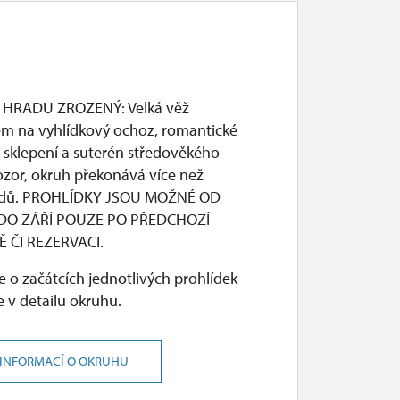
 HRADU ZROZENÝ: Velká věž
em na vyhlídkový ochoz, romantické
 sklepení a suterén středověkého
ozor, okruh překonává více než
odů. PROHLÍDKY JSOU MOŽNÉ OD
DO ZÁŘÍ POUZE PO PŘEDCHOZÍ
 ČI REZERVACI.
 o začátcích jednotlivých prohlídek
 v detailu okruhu.
 INFORMACÍ O OKRUHU