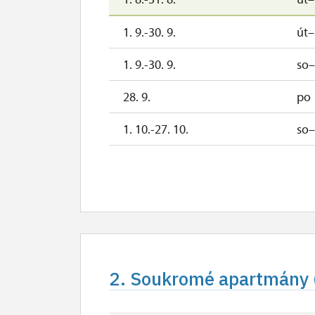
10:00 – 15:00 hod.
SO – NE + SVÁTKY
1. 9.-30. 9.
út
10:00 – 16:00 hod.
1. 9.-30. 9.
so
červen
ÚT – PÁ
p
10:00 – 15:00 hod.
28. 9.
po
SO – NE
10:00 – 16:00 hod.
1. 10.-27. 10.
so
28. 10.-1. 11.
st–
ZAVÍRACÍ DEN:
pondělí a den následující po
Čas označující ukončení otevírací doby je ča
Níže naleznete aktuální otevírací dobu. Uv
2. Soukromé apartmány (