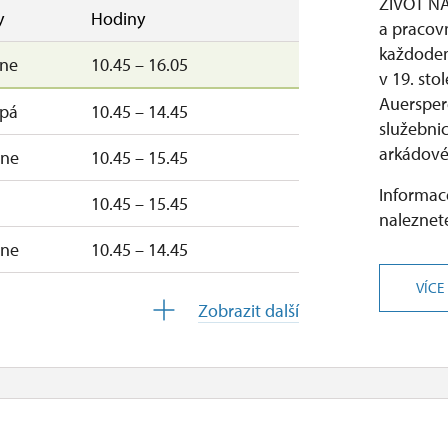
ŽIVOT NA
y
Hodiny
a pracov
každodenn
–ne
10.45 – 16.05
v 19. sto
Auersper
–pá
10.45 – 14.45
služebni
arkádové
–ne
10.45 – 15.45
Informace
10.45 – 15.45
naleznete
–ne
10.45 – 14.45
VÍCE
ne
10.45 – 14.45
Zobrazit další