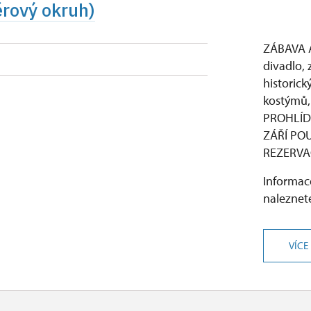
ěrový okruh)
ZÁBAVA 
divadlo, z
historick
kostýmů, 
PROHLÍD
ZÁŘÍ PO
REZERVAC
Informace
naleznete
VÍCE