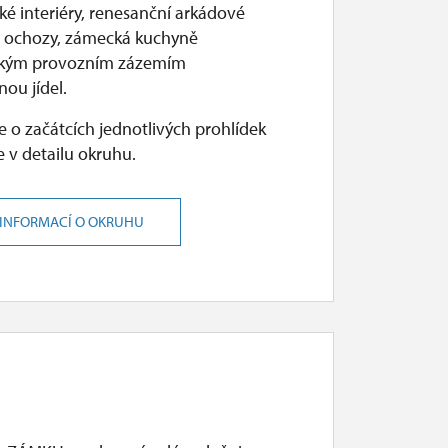
ké interiéry, renesanční arkádové
s ochozy, zámecká kuchyně
ickým provozním zázemím
nou jídel.
 o začátcích jednotlivých prohlídek
 v detailu okruhu.
 INFORMACÍ O OKRUHU
ruhu.