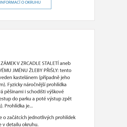
 INFORMACÍ O OKRUHU
 ZÁMEK V ZRCADLE STALETÍ aneb
VÉMU JMÉNU ŽLEBY PŘIŠLY: tento
 veden kastelánem (případně jeho
). Fyzicky náročnější prohlídka
á pěšinami i schodišti výškové
sestup do parku a poté výstup zpět
. Prohlídka je...
 o začátcích jednotlivých prohlídek
 v detailu okruhu.