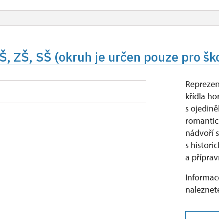
Š, ZŠ, SŠ (okruh je určen pouze pro šk
Reprezen
křídla h
s ojedině
romantic
nádvoří 
s histor
a příprav
Informace
naleznete