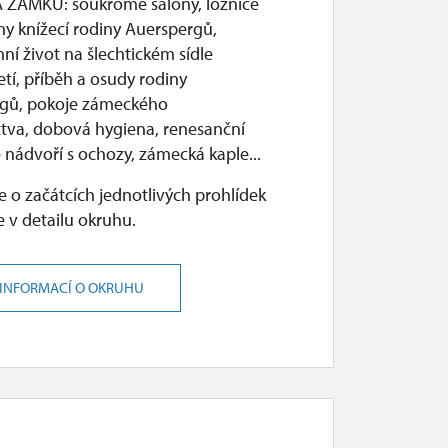
 ZÁMKU: soukromé salóny, ložnice
ny knížecí rodiny Auerspergů,
í život na šlechtickém sídle
letí, příběh a osudy rodiny
gů, pokoje zámeckého
ctva, dobová hygiena, renesanční
 nádvoří s ochozy, zámecká kaple...
 o začátcích jednotlivých prohlídek
 v detailu okruhu.
 INFORMACÍ O OKRUHU