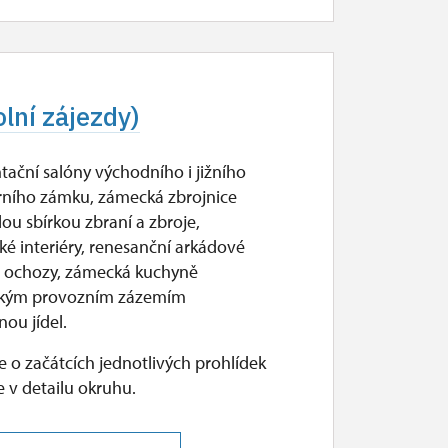
olní zájezdy)
tační salóny východního i jižního
orního zámku, zámecká zbrojnice
lou sbírkou zbraní a zbroje,
ké interiéry, renesanční arkádové
s ochozy, zámecká kuchyně
ickým provozním zázemím
nou jídel.
 o začátcích jednotlivých prohlídek
 v detailu okruhu.