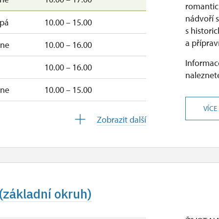
(mimo 1. listopadu
romantic
2026 a adventní prohlídky)
nádvoří 
–pá
10.00 – 15.00
s histor
a příprav
–ne
10.00 – 16.00
rosinec
ZAVŘENO
(mimo adventní prohlídky)
Informace
10.00 – 16.00
naleznete
–ne
10.00 – 15.00
VÍCE
ne
10.00 – 15.00
Zobrazit další
 dni pracovního klidu.
sem zahájení poslední prohlídky
I. okruhu.
edené časy jsou zahájením a ukončením prohlídek daného ok
základní okruh)