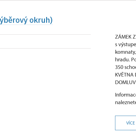
výběrový okruh)
ZÁMEK Z
s výstup
komnaty,
hradu. P
350 sch
KVĚTNA 
DOMLUVĚ
Informace
naleznete
VÍCE