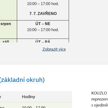
10:00 – 17:00 hod.
7. 7. ZAVŘENO
srpen
ÚT – NE
10:00 – 17:00 hod.
září
ÚT – PÁ
10:00 – 15:00 hod.
Zobrazit více
SO – NE + SVÁTKY
10:00 – 16:00 hod.
říjen
SO – NE
10:00 – 15:00 hod.
(základní okruh)
28. - 30. 10. 2026
10:00 – 15:00 hod.
KOUZLO
y
Hodiny
reprezen
listopad
ZAVŘENO
s ojedině
–ne
10.00 – 17.00