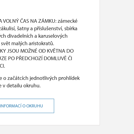
A VOLNÝ ČAS NA ZÁMKU: zámecké
ákulisí, šatny a příslušenství, sbírka
ých divadelních a karuselových
svět malých aristokratů.
KY JSOU MOŽNÉ OD KVĚTNA DO
UZE PO PŘEDCHOZÍ DOMLUVĚ ČI
I.
 o začátcích jednotlivých prohlídek
 v detailu okruhu.
 INFORMACÍ O OKRUHU