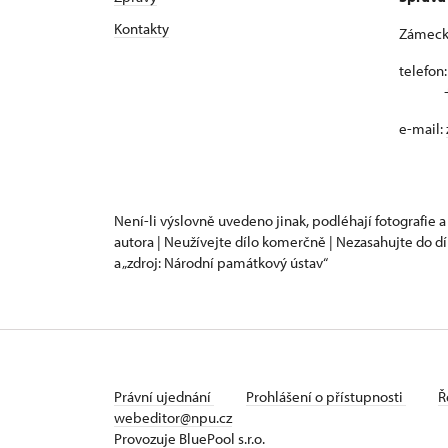
Kontakty
Zámecká
telefon
+420
e-mail:
Není-li výslovně uvedeno jinak, podléhají fotografie a
autora | Neužívejte dílo komerčně | Nezasahujte do dí
a „zdroj: Národní památkový ústav“
Právní ujednání
Prohlášení o přístupnosti
Ř
webeditor@npu.cz
Provozuje BluePool s.r.o.