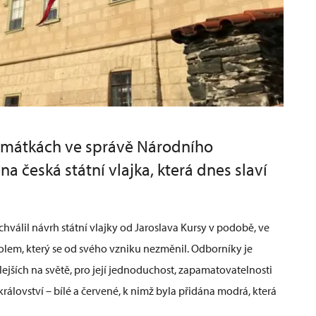
památkách ve správě Národního
 česká státní vlajka, která dnes slaví
hválil návrh státní vlajky od Jaroslava Kursy v podobě, ve
olem, který se od svého vzniku nezměnil. Odborníky je
lejších na světě, pro její jednoduchost, zapamatovatelnosti
rálovství – bílé a červené, k nimž byla přidána modrá, která