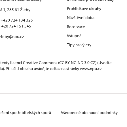
Prohlídkové okruhy
 1, 285 61 Žleby
Návštěvní doba
: +420 724 134 325
 724 151 545
Rezervace
Vstupné
zleby@npu.cz
Tipy na výlety
 texty
licenci Creative Commons
(CC BY-NC-ND 3.0 CZ) (Uveďte
la). Při užití obsahu uvádějte odkaz na stránky www.npu.cz
ešení spotřebitelských sporů
Všeobecné obchodní podmínky