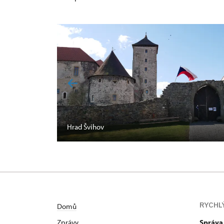
Hrad Švihov
RYCHL
Domů
Zprávy
Správa