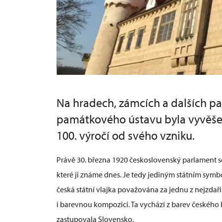
Na hradech, zámcích a dalších 
památkového ústavu byla vyvěšena
100. výročí od svého vzniku.
Právě 30. března 1920 československý parlament sc
které ji známe dnes. Je tedy jediným státním symb
česká státní vlajka považována za jednu z nejzdaři
i barevnou kompozici. Ta vychází z barev českého k
zastupovala Slovensko.