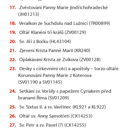
Zvěstování Panny Marie jindřichohradecké
(JH01213)
Veraikon ze Suchdolu nad Lužnicí (TR00899)
Oltář Klanění tří králů (ZV00129)
Sv. Jiří z Borku (HL43104)
Zjevení Krista Panně Marii (KR240)
Oplakávání Krista ze Zvíkova (ZV00128)
Desky s církevními otci a apoštoly – torzo oltáře
Korunování Panny Marie z Koterova
(SV01190 a SV01145)
Setkání sv. Voršily s papežem Cyriakem před
branami Říma (SV01209)
Sv. Sixtus II. a sv. Vavřinec (KL921 a KL922)
Oltář sv. Anny Samotřetí (CK14253)
Sv. Petr a sv. Pavel (?) (CK14255)