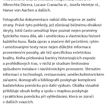
Albrechta Dürera, Lucase Cranacha st., Josefa Heintze st.,
Hanse von Aachen a dalších.
Fotografická dokumentace nabízí díla nejprve ze zadní
strany. Právě tyto pohledy, jež zůstávají běžnému divákovi
skryty, totiž často umožňují lépe poznat nejen proměny
fyzického stavu díla, ale i uměleckou a vlastnickou historii
každého kusu. Řada úprav a značení děl pečetěmi, rytím
i umísťovanými texty nese nejen důležité informace
provenienční povahy, ale též specifickou estetickou
kvalitu. Kniha překonává bariéry historizujících expozic
a prohlídkových tras, v nichž je studium limitováno
způsobem instalace i návštěvnickým provozem. Shrnutím
informací o technologii, restaurování, uměleckohistorickém
zařazení, ikonografii a bibliografii poskytuje komplexní
badatelskou pomůcku pro další výzkum. Obálka vizuálně
přibližuje obsah knihy a spolu s mapkou poskytuje
i praktickou pomůcku při vyhledávání, která se zúročí
v dalších svazcích.