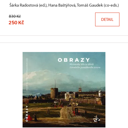
Šárka Radostová (ed.), Hana Baštýřová, Tomáš Gaudek (co-eds.)
830 Kč
DETAIL
250 Kč