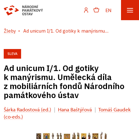
EN
Žleby
Ad unicum I/1. Od gotiky k manýrismu....
SLEVA
Ad unicum I/1. Od gotiky
k manýrismu. Umělecká díla
z mobiliárních fondů Národního
památkového ústav
Šárka Radostová (ed.)
|
Hana Baštýřová
|
Tomáš Gaudek
(co-eds.)