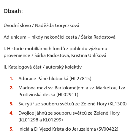
Obsah:
Úvodní slovo / Naděžda Goryczková
Ad unicum – nikdy nekončící cesta / Šárka Radostová
I. Historie mobiliárních fondů z pohledu výzkumu
provenience / Šárka Radostová, Kristina Uhlíková
II. Katalogová část / autorský kolektiv
Adorace Páně hlubocká (HL27815)
Madona mezi sv. Bartolomějem a sv. Markétou, tzv.
Protivínská deska (HL02911)
Sv. rytíř ze souboru světců ze Zelené Hory (KL1300)
Dvojice jáhnů ze souboru světců ze Zelené Hory
(KL01298 a KL01299)
Iniciála D: Vjezd Krista do Jeruzaléma (SV00422)