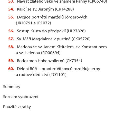
Návrat zlatého věku ve znamení Panny (CK06740)
Kající se sv. Jeroným (CK14288)
Dvojice portrétů manželů Jörgerových
(JR10791 a JR1072)
Sestup Krista do předpeklí (HL27826)
Sv. Máří Magdalena v pustině (CK05720)
Madona se sv. Janem Křtitelem, sv. Konstantinem
a sv. Helenou (RO00694)
Rodokmen Hohenzollernů (CK7354)
Dělení Růží – praotec Vítkovců rozděluje erby
a rodové dědictví (TO1101)
Summary
Seznam vyobrazení
Použité zkratky