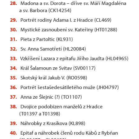
Madona a sv. Dorota – dříve sv. Máří Magdaléna
a sv. Barbora (CK14254)
Portrét rodiny Adama I. z Hradce (CL469)
Mystické zasnoubení sv. Kateřiny (HT01288)
Pieta z Partoltic (KL931)
Sv. Anna Samotřetí (HL20084)
Vzkříšení Lazara z epitafu Jiřího Jaudta (HL04965)
Král Šalamoun ze Svitav (SV00117)
Skotský král Jakub V. (RO0598)
Portrét šestašedesátiletého muže (JH04797)
Anna ze Šlejnic (?) (TO1107)
Dvojice podobizen manželů z Hradce
(T01397 a T01398)
Náhrobky z Krasíkova (KL898)
Epitaf a náhrobek členů rodu Kábů z Rybňan