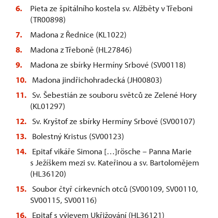
Pieta ze špitálního kostela sv. Alžběty v Třeboni
(TR00898)
Madona z Řednice (KL1022)
Madona z Třeboně (HL27846)
Madona ze sbírky Hermíny Srbové (SV00118)
Madona jindřichohradecká (JH00803)
Sv. Šebestián ze souboru světců ze Zelené Hory
(KL01297)
Sv. Kryštof ze sbírky Hermíny Srbové (SV00107)
Bolestný Kristus (SV00123)
Epitaf vikáře Simona […]rösche – Panna Marie
s Ježíškem mezi sv. Kateřinou a sv. Bartolomějem
(HL36120)
Soubor čtyř církevních otců (SV00109, SV00110,
SV00115, SV00116)
Epitaf s výjevem Ukřižování (HL36121)