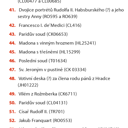
(CL00477 a CL00685)
Dvojice portrétů Rudolfa II. Habsburského (?) a jeho
sestry Anny (RO595 a RO639)
Francesco I. de’Medici (CL416)
Paridův soud (CK06653)
Madona s vinným hroznem (HL25241)
Madona s třešněmi (HL15299)
Poslední soud (T01634)
Sv. Jeroným v pustině (CK 03334)
Votivní deska (?) za člena rodu pánů z Hradce
(JH01222)
Vilém z Rožmberka (CK6711)
Paridův soud (CL04131)
Císař Rudolf II. (TR701)
Jakub Franquart (RO0553)