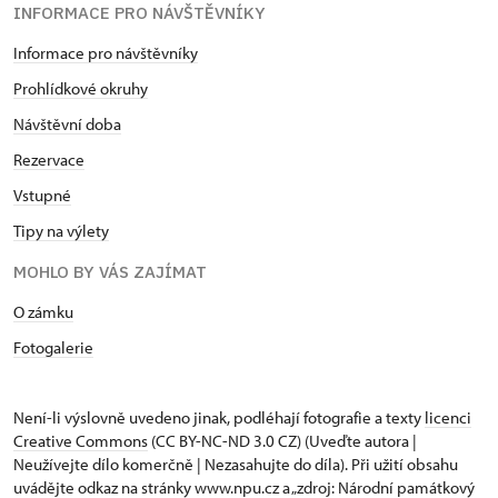
INFORMACE PRO NÁVŠTĚVNÍKY
Informace pro návštěvníky
Prohlídkové okruhy
Návštěvní doba
Rezervace
Vstupné
Tipy na výlety
MOHLO BY VÁS ZAJÍMAT
O zámku
Fotogalerie
Není-li výslovně uvedeno jinak, podléhají fotografie a texty
licenci
Creative Commons
(CC BY-NC-ND 3.0 CZ) (Uveďte autora |
Neužívejte dílo komerčně | Nezasahujte do díla). Při užití obsahu
uvádějte odkaz na stránky www.npu.cz a „zdroj: Národní památkový