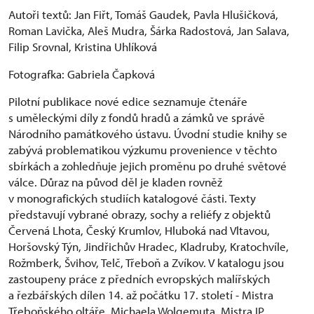
Autoři textů: Jan Fiřt, Tomáš Gaudek, Pavla Hlušičková,
Roman Lavička, Aleš Mudra, Šárka Radostová, Jan Salava,
Filip Srovnal, Kristina Uhlíková
Fotografka: Gabriela Čapková
Pilotní publikace nové edice seznamuje čtenáře
s uměleckými díly z fondů hradů a zámků ve správě
Národního památkového ústavu. Úvodní studie knihy se
zabývá problematikou výzkumu provenience v těchto
sbírkách a zohledňuje jejich proměnu po druhé světové
válce. Důraz na původ děl je kladen rovněž
v monografických studiích katalogové části. Texty
představují vybrané obrazy, sochy a reliéfy z objektů
Červená Lhota, Český Krumlov, Hluboká nad Vltavou,
Horšovský Týn, Jindřichův Hradec, Kladruby, Kratochvíle,
Rožmberk, Švihov, Telč, Třeboň a Zvíkov. V katalogu jsou
zastoupeny práce z předních evropských malířských
a řezbářských dílen 14. až počátku 17. století - Mistra
Třeboňského oltáře, Michaela Wolgemuta, Mistra IP,