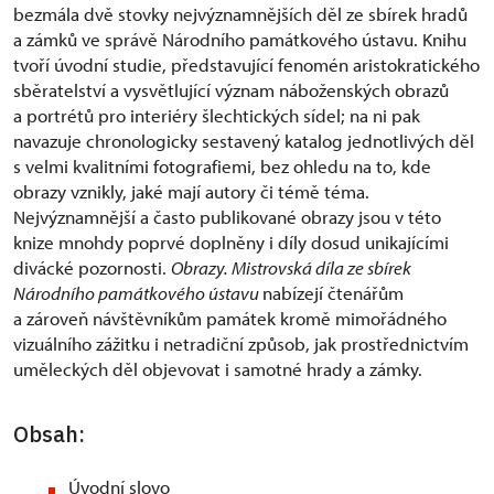
bezmála dvě stovky nejvýznamnějších děl ze sbírek hradů
a zámků ve správě Národního památkového ústavu. Knihu
tvoří úvodní studie, představující fenomén aristokratického
sběratelství a vysvětlující význam náboženských obrazů
a portrétů pro interiéry šlechtických sídel; na ni pak
navazuje chronologicky sestavený katalog jednotlivých děl
s velmi kvalitními fotografiemi, bez ohledu na to, kde
obrazy vznikly, jaké mají autory či témě téma.
Nejvýznamnější a často publikované obrazy jsou v této
knize mnohdy poprvé doplněny i díly dosud unikajícími
divácké pozornosti.
Obrazy. Mistrovská díla ze sbírek
Národního památkového ústavu
nabízejí čtenářům
a zároveň návštěvníkům památek kromě mimořádného
vizuálního zážitku i netradiční způsob, jak prostřednictvím
uměleckých děl objevovat i samotné hrady a zámky.
Obsah:
Úvodní slovo