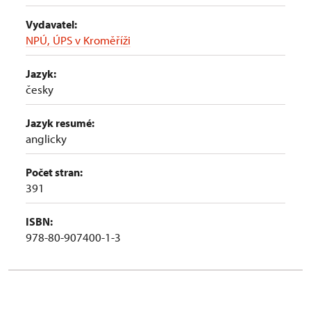
Vydavatel:
NPÚ, ÚPS v Kroměříži
Jazyk:
česky
Jazyk resumé:
anglicky
Počet stran:
391
ISBN:
978-80-907400-1-3