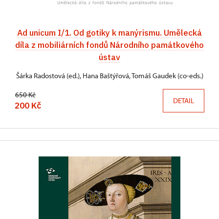
Ad unicum I/1. Od gotiky k manýrismu. Umělecká
díla z mobiliárních fondů Národního památkového
ústav
Šárka Radostová (ed.), Hana Baštýřová, Tomáš Gaudek (co-eds.)
650 Kč
DETAIL
200 Kč