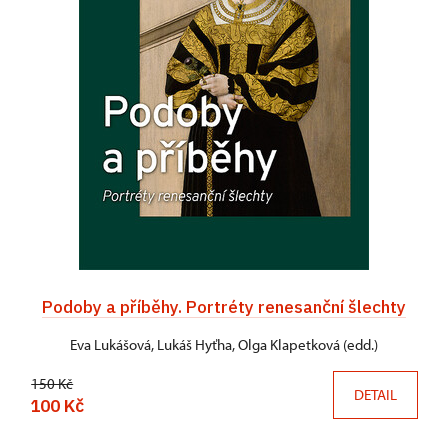
Podoby a příběhy. Portréty renesanční šlechty
Eva Lukášová, Lukáš Hyťha, Olga Klapetková (edd.)
150 Kč
DETAIL
100 Kč