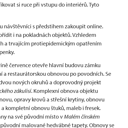
ovat si ruce při vstupu do interiérů. Tyto
 návštěvníci s předstihem zakoupit online.
ořídit i na pokladnách objektů. Vzhledem
h a trvajícím protiepidemickým opatřením
penky.
ině července otevře hlavní budovu zámku
bní a restaurátorskou obnovou po povodních. Se
 dvou nových okruhů a doprovodný projekt
kého zákulisí
. Komplexní obnova objektu
bnovu, opravy krovů a střešní krytiny, obnovu
 a kompletní obnovu štuků, maleb i fresek.
ány na své původní místo v
Malém čínském
í původní malované hedvábné tapety. Obnovy se