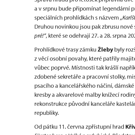
a v srpnu bude připomínat legendární pro
speciálních prohlídkách s názvem
„Karlš
Druhou novinkou jsou pak zbrusu nové 
pré!“
, které se odehrají 27. a 28. srpna 20
Prohlídkové trasy zámku
Žleby
byly roz
z věcí osobní povahy, které patřily maj
vůbec poprvé. Místnosti tak krášlí napří
zdobené sekretáře a pracovní stolky, m
psacího a kancelářského náčiní, dámské i
kresby a akvarelové malby knížecí rodin
rekonstrukce původní kanceláře kastelá
republiky.
Od pátku 11. června zpřístupní hrad
Kři