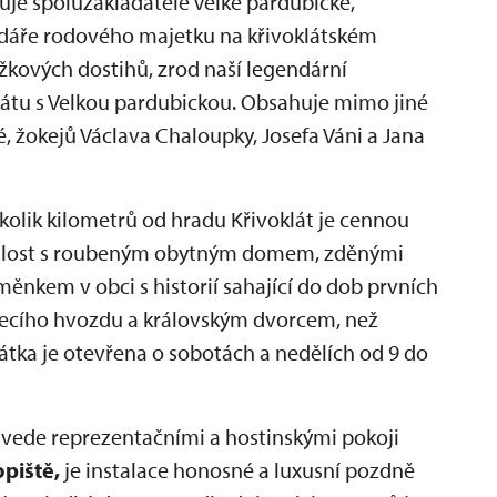
vuje spoluzakladatele Velké pardubické,
odáře rodového majetku na křivoklátském
ážkových dostihů, zrod naší legendární
látu s Velkou pardubickou. Obsahuje mimo jiné
ké, žokejů Václava Chaloupky, Josefa Váni a Jana
ěkolik kilometrů od hradu Křivoklát je cennou
sedlost s roubeným obytným domem, zděnými
měnkem v obci s historií sahající do dob prvních
ecího hvozdu a královským dvorcem, než
mátka je otevřena o sobotách a nedělích od 9 do
vede reprezentačními a hostinskými pokoji
piště,
je instalace honosné a luxusní pozdně