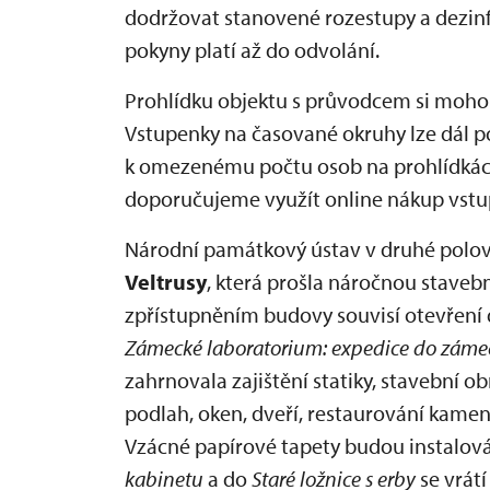
dodržovat stanovené rozestupy a dezinfik
pokyny platí až do odvolání.
Prohlídku objektu s průvodcem si mohou
Vstupenky na časované okruhy lze dál p
k omezenému počtu osob na prohlídkác
doporučujeme využít online nákup vstu
Národní památkový ústav v druhé polov
Veltrusy
, která prošla náročnou stave
zpřístupněním budovy souvisí otevření
Zámecké laboratorium: expedice do zámec
zahrnovala zajištění statiky, stavební o
podlah, oken, dveří, restaurování kamen
Vzácné papírové tapety budou instalov
kabinetu
a do
Staré ložnice s erby
se vrát