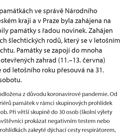
h památkách ve správě Národního
kém kraji a v Praze byla zahájena na
pily památky s řadou novinek. Zahájen
ch šlechtických rodů, který se v letošním
echtu. Památky se zapojí do mnoha
 otevřených zahrad (11.–13. června)
 od letošního roku přesouvá na 31.
sobotu.
a odložena z důvodu koronavirové pandemie. Od
eriérů památek v rámci skupinových prohlídek
b. Při větší skupině do 30 osob (školní výlety
ávštěvníci prokázat negativním testem nebo
rohlídkách zakryté dýchací cesty respirátorem,