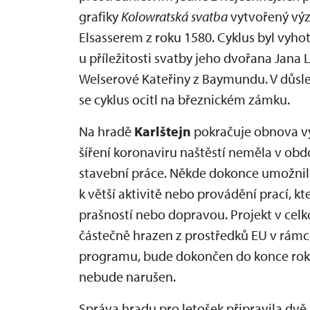
grafiky
Kolowratská svatba
vytvořený v
Elsasserem z roku 1580. Cyklus byl vyho
u příležitosti svatby jeho dvořana Jana 
Welserové Kateřiny z Baymundu. V důsl
se cyklus ocitl na březnickém zámku.
Na hradě
Karlštejn
pokračuje obnova vy
šíření koronaviru naštěstí neměla v obdo
stavební práce. Někde dokonce umožnil
k větší aktivitě nebo provádění prací, k
prašností nebo dopravou. Projekt v celk
částečně hrazen z prostředků EU v rám
programu, bude dokončen do konce rok
nebude narušen.
Správa hradu pro letošek připravila dvě