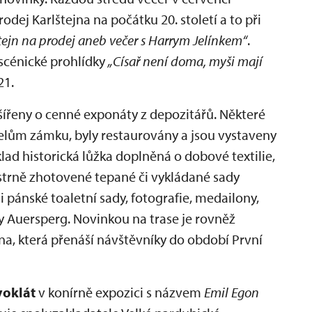
dej Karlštejna na počátku 20. století a to při
tejn na prodej aneb večer s Harrym Jelínkem“
.
scénické prohlídky
„Císař není doma, myši mají
21.
šířeny o cenné exponáty z depozitářů. Některé
itelům zámku, byly restaurovány a jsou vystaveny
klad historická lůžka doplněná o dobové textilie,
istrně zhotovené tepané či vykládané sady
 pánské toaletní sady, fotografie, medailony,
y Auersperg. Novinkou na trase je rovněž
na, která přenáší návštěvníky do období První
voklát
v konírně expozici s názvem
Emil Egon