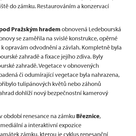
diště do zámku. Restaurováním a konzervací
pod Pražským hradem
obnovená Ledebourská
obnovy se zaměřila na svislé konstrukce, opěrné
lo k opravám odvodnění a závlah. Kompletně byla
ourské zahradě a fixace jejího zdiva. Byly
ourské zahradě. Vegetace v obnovených
adená či odumírající vegetace byla nahrazena,
přibylo tulipánových květů nebo záhonů
zahrad dohlíží nový bezpečnostní kamerový
y v období renesance na zámku
Březnice
,
imediální a interaktivní expozice
památek zámku, kterou je cyklus renesanční