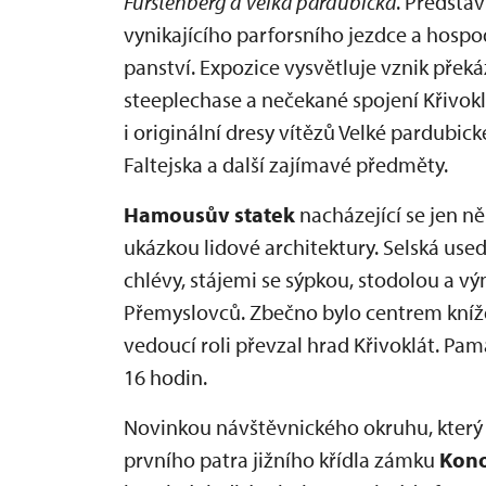
Fürstenberg a Velká pardubická
. Předsta
vynikajícího parforsního jezdce a hosp
panství. Expozice vysvětluje vznik přek
steeplechase a nečekané spojení Křivok
i originální dresy vítězů Velké pardubic
Faltejska a další zajímavé předměty.
Hamousův statek
nacházející se jen n
ukázkou lidové architektury. Selská u
chlévy, stájemi se sýpkou, stodolou a vý
Přemyslovců. Zbečno bylo centrem kníž
vedoucí roli převzal hrad Křivoklát. Pa
16 hodin.
Novinkou návštěvnického okruhu, který 
prvního patra jižního křídla zámku
Kono