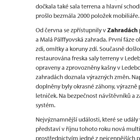
dočkala také sala terrena a hlavní scho
prošlo bezmála 2000 položek mobiliáře.
Od června se zpřístupnily v
Zahradách 
a Malá Pálffyovská zahrada. První fáze 
zdi, omítky a koruny zdí. Současně doš
restaurována freska saly terreny v Ledeb
opraveny a zprovozněny kašny v Ledeb
zahradách doznala výrazných změn. Nap
doplněny byly okrasné záhony, výrazně 
letniček. Na bezpečnost návštěvníků a 
systém.
Nejvýznamnější události, které se udál
představí v říjnu tohoto roku nová mult
prostřednictvím jedné z nejcennějších 