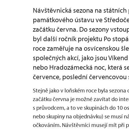
Návštěvnická sezona na státníc
památkového ústavu ve Středočes
začátku června. Do sezony vstou
byl další ročník projektu Po stopá
roce zaměřuje na osvícenskou šl
společných akcí, jako jsou Víkend
nebo Hradozámecká noc, která se
července, poslední červencovou 
Stejně jako v loňském roce byla sezon
začátku června je možné zavítat do int
s průvodcem, a to ve skupinách do 10 oso
nebo skupiny na objednávku) se musí n
očkováním. Návštěvníci musejí mít při p