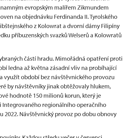
ýznamným evropským malířem Zikmundem
toven na objednávku Ferdinanda II. Tyrolského
Libštejnského z Kolowrat a dvorní dámy Filipíny
edku příbuzenských svazků Welserů a Kolowratů
braných částí hradu. Mimořádná opatření proti
bí ledna až května zásadní vliv na probíhající
a využít období bez návštěvnického provozu
teré by návštěvníky jinak obtěžovaly hlukem,
ové hodnotě 150 milionů korun, který je
ci Integrovaného regionálního operačního
u 2022. Návštěvnický provoz po dobu obnovy
 novinky. Každou středu večer v červenci