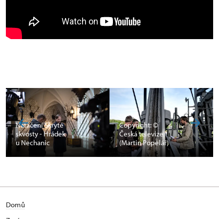
Natáčení Skryté
Copyright: ©
skvosty - Hrádek
Česká televize
u Nechanic
(Martin Popelář)
Domů