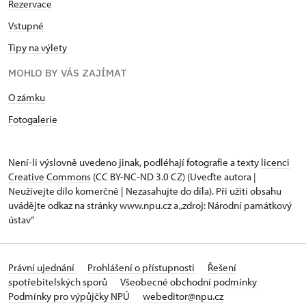
Rezervace
Vstupné
Tipy na výlety
MOHLO BY VÁS ZAJÍMAT
O zámku
Fotogalerie
Není-li výslovně uvedeno jinak, podléhají fotografie a texty
licenci
Creative Commons
(CC BY-NC-ND 3.0 CZ) (Uveďte autora |
Neužívejte dílo komerčně | Nezasahujte do díla). Při užití obsahu
uvádějte odkaz na stránky www.npu.cz a „zdroj: Národní památkový
ústav“
Právní ujednání
Prohlášení o přístupnosti
Řešení
spotřebitelských sporů
Všeobecné obchodní podmínky
Podmínky pro výpůjčky NPÚ
webeditor@npu.cz