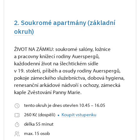
2. Soukromé apartmány (základní
okruh)
ŽIVOT NA ZÁMKU: soukromé salóny, ložnice
a pracovny knížecí rodiny Auerspergů,
každodenní život na šlechtickém sídle
v 19. století, příběh a osudy rodiny Auerspergů,
pokoje zámeckého služebnictva, dobová hygiena,
renesanční arkádové nádvoří s ochozy, zámecká
kaple Zvěstování Panny Marie.
tento okruh je dnes otevřen 10.45 – 16.05
260 Kč (dospělí)
Koupit vstupenku
délka 55 minut
max. 15 osob