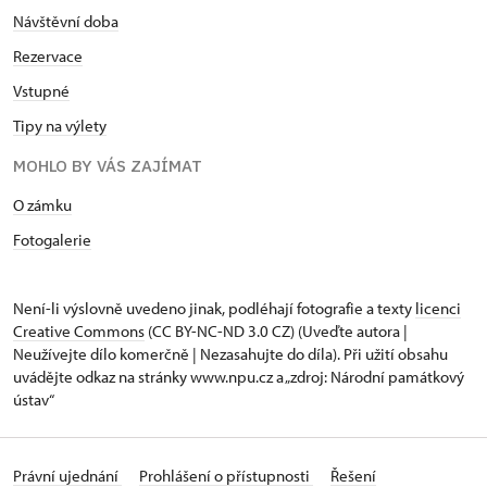
Návštěvní doba
Rezervace
Vstupné
Tipy na výlety
MOHLO BY VÁS ZAJÍMAT
O zámku
Fotogalerie
Není-li výslovně uvedeno jinak, podléhají fotografie a texty
licenci
Creative Commons
(CC BY-NC-ND 3.0 CZ) (Uveďte autora |
Neužívejte dílo komerčně | Nezasahujte do díla). Při užití obsahu
uvádějte odkaz na stránky www.npu.cz a „zdroj: Národní památkový
ústav“
Právní ujednání
Prohlášení o přístupnosti
Řešení