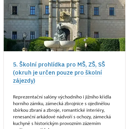
5. Školní prohlídka pro MŠ, ZŠ, SŠ
(okruh je určen pouze pro školní
zájezdy)
Reprezentační salóny východního i jižního křídla
horního zámku, zámecká zbrojnice s ojedinělou
sbírkou zbraní a zbroje, romantické interiéry,
renesanční arkádové nádvoří s ochozy, zámecká
kuchyně s historickým provozním zázemím