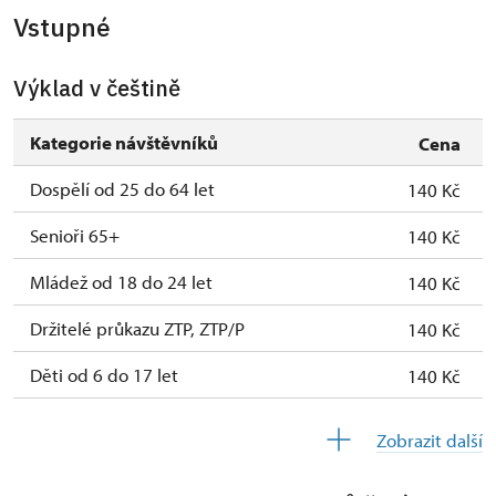
Vstupné
Výklad v češtině
Kategorie návštěvníků
Cena
Dospělí od 25 do 64 let
140 Kč
Senioři 65+
140 Kč
Mládež od 18 do 24 let
140 Kč
Držitelé průkazu ZTP, ZTP/P
140 Kč
Děti od 6 do 17 let
140 Kč
Děti do 5 let
zdarma
Zobrazit další
Průvodce držitele průkazu ZTP/P
zdarma