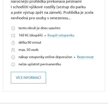
náročnější prohlídka překonává pěšinami
i schodišti výškové rozdíly (sestup do parku
a poté výstup zpět na zámek). Prohlídka je zcela
nevhodná pro osoby s omezenou...
tento okruh je dnes uzavřen
160 Kč (dospělí)
Koupit vstupenku
délka 90 minut
max. 50 osob
nákup vstupenky online doporučen
Rezervovat
nelze uplatnit permanentku
VÍCE INFORMACÍ