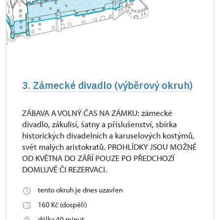
3. Zámecké divadlo (výběrový okruh)
ZÁBAVA A VOLNÝ ČAS NA ZÁMKU: zámecké
divadlo, zákulisí, šatny a příslušenství, sbírka
historických divadelních a karuselových kostýmů,
svět malých aristokratů. PROHLÍDKY JSOU MOŽNÉ
OD KVĚTNA DO ZÁŘÍ POUZE PO PŘEDCHOZÍ
DOMLUVĚ ČI REZERVACI.
tento okruh je dnes uzavřen
160 Kč (dospělí)
délka 40 minut