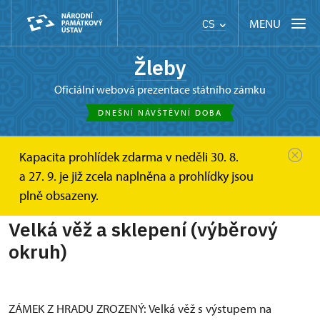
MENU
CS
Žleby
oficiální webová prezentace státního zámku
DNEŠNÍ NÁVŠTĚVNÍ DOBA
Kapacita prohlídek zdarma v neděli 30. 8.
Žleby
Informace pro návštěvníky
a 27. 9. je již zcela naplněna a prohlídky jsou
Prohlídkové okruhy
Velká věž a sklepení (výběrový...
plně obsazeny.
Velká věž a sklepení (výběrový
okruh)
ZÁMEK Z HRADU ZROZENÝ: Velká věž s výstupem na