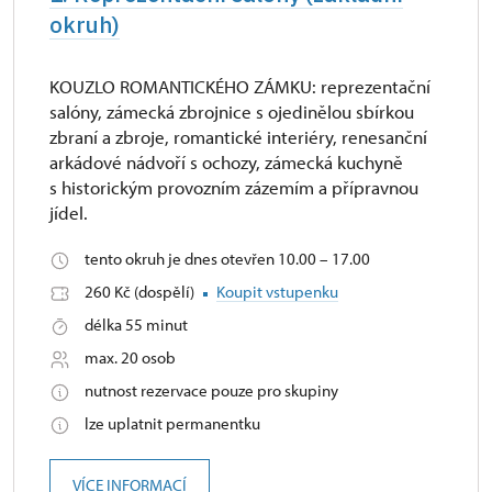
okruh)
KOUZLO ROMANTICKÉHO ZÁMKU: reprezentační
salóny, zámecká zbrojnice s ojedinělou sbírkou
zbraní a zbroje, romantické interiéry, renesanční
arkádové nádvoří s ochozy, zámecká kuchyně
s historickým provozním zázemím a přípravnou
jídel.
tento okruh je dnes otevřen 10.00 – 17.00
260 Kč (dospělí)
Koupit vstupenku
délka 55 minut
max. 20 osob
nutnost rezervace pouze pro skupiny
lze uplatnit permanentku
VÍCE INFORMACÍ